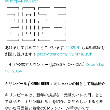
#HappyNewYear
┏━━┓┏━━┓┏━━┓┏━━┓
┗━┓┃┃┏┓┃┗━┓┃┃┏━┛
┏━┛┃┃┃┃┃┏━┛┃┃┗━┓
┃┏━┛┃┃┃┃┃┏━┛┗━┓┃
┃┗━┓┃┗┛┃┃┗━┓┏━┛┃
┗━━┛┗━━┛┗━━┛┗━━┛
あけましておめでとうございます
#2025年
も感動体験を
創造し続けます！
pic.twitter.com/P7DMhTBuMh
— セガ公式アカウント🦔 (@SEGA_OFFICIAL)
Decembe
r 31, 2024
キリンビール / KIRIN BEER ：元旦＝ハレの日として商品紹介
キリンビールは、新年の挨拶を「元旦のハレの日」とし
て商品の「キリン晴れ風」を紹介。新年らしい明るく爽
やかな雰囲気と着物のCMメンバーが華やかです。