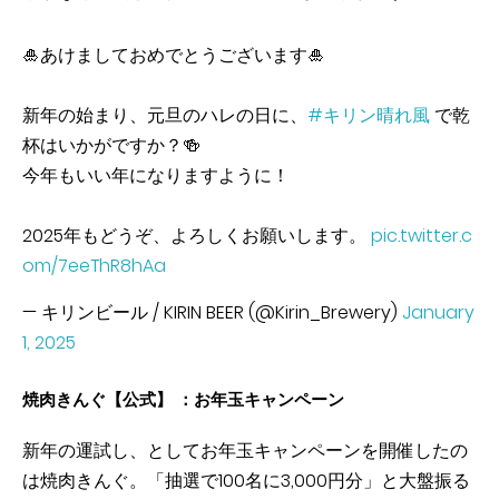
🎍あけましておめでとうございます🎍​
新年の始まり、元旦のハレの日に、​
#キリン晴れ風
で乾
杯はいかがですか？🍻​
​今年もいい年になりますように！
2025年もどうぞ、よろしくお願いします。
pic.twitter.c
om/7eeThR8hAa
— キリンビール / KIRIN BEER (@Kirin_Brewery)
January
1, 2025
焼肉きんぐ【公式】 ：お年玉キャンペーン
新年の運試し、としてお年玉キャンペーンを開催したの
は焼肉きんぐ。「抽選で100名に3,000円分」と大盤振る