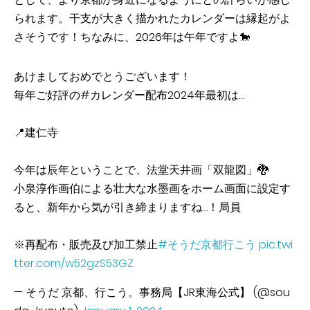
られます。干支が大きく描かれたカレンダーは縁起がよ
さそうです！ちなみに、2026年は午年ですよ🐎
あけましておめでとうございます！
毎年ご好評の#カレンダー配布2024年最初は…
📍建仁寺
今年は辰年ということで、法堂天井画「双龍図」🐉
小泉淳作画伯による壮大な水墨画をホーム画面に設定す
ると、新年から気が引き締まりますね…！局員
※再配布・販売及び加工禁止
#そうだ京都行こう
pic.twi
tter.com/w52gzS53GZ
— そうだ 京都、行こう。事務局【JR東海公式】 (@sou