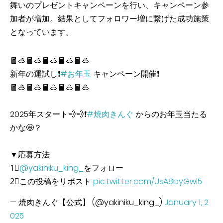
舞いのプレゼントキャンペーンを行い、キャンペーン参
加者が増加。結果としてフォロワー増に繋げた成功施策
となっています。
🧧🎍🧧🎍🧧🎍🧧🎍🧧🎍
新年の運試し❗
#お年玉
キャンペーン開催❗
🧧🎍🧧🎍🧧🎍🧧🎍🧧🎍
2025年スタート💨💨❗
#焼肉きんぐ
からのお年玉当たる
かな🤩？
▼応募方法
1⃣
@yakiniku_king_
をフォロー
2⃣この投稿をリポスト
pic.twitter.com/UsA8byGwl5
— 焼肉きんぐ【公式】 (@yakiniku_king_)
January 1, 2
025