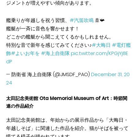
ジメントが増えやすい傾向があります。
艦乗りが年越しを祝う習慣、
#汽笛吹鳴
🚢📯
艦艇が一斉に音色を響かせます！
どこかの艦艇から聞こえてくるかもしれません。
特別な音で新年を感じてみてください♪
#大晦日
#電灯艦
飾
#よいお年を
#海上自衛隊
pic.twitter.com/KPGjYj8E
dP
— 防衛省 海上自衛隊 (@JMSDF_PAO)
December 31, 20
24
太田記念美術館 Ota Memorial Museum of Art：時節関
連の作品紹介
太田記念美術館は、年始からの展示作品から「大晦日・
年越しそば」に関連した作品を紹介。猫がそばを被って
慌てる様子が描かれています。