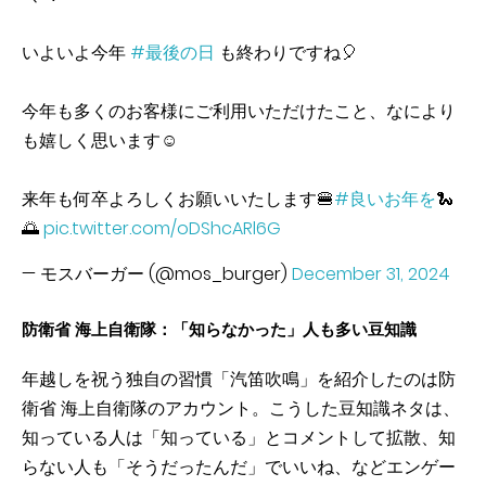
いよいよ今年
#最後の日
も終わりですね🎈
今年も多くのお客様にご利用いただけたこと、なにより
も嬉しく思います☺️
来年も何卒よろしくお願いいたします🍔
#良いお年を
🐍
🌅
pic.twitter.com/oDShcARl6G
— モスバーガー (@mos_burger)
December 31, 2024
防衛省 海上自衛隊：「知らなかった」人も多い豆知識
年越しを祝う独自の習慣「汽笛吹鳴」を紹介したのは防
衛省 海上自衛隊のアカウント。こうした豆知識ネタは、
知っている人は「知っている」とコメントして拡散、知
らない人も「そうだったんだ」でいいね、などエンゲー