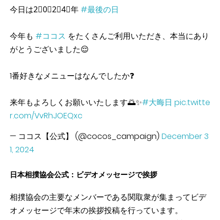
今日は2⃣0⃣2⃣4⃣年
#最後の日
今年も
#ココス
をたくさんご利用いただき、本当にあり
がとうございました😌
1番好きなメニューはなんでしたか❓
来年もよろしくお願いいたします🌅✨
#大晦日
pic.twitte
r.com/VvRhJOEQxc
— ココス【公式】 (@cocos_campaign)
December 3
1, 2024
日本相撲協会公式：ビデオメッセージで挨拶
相撲協会の主要なメンバーである関取衆が集まってビデ
オメッセージで年末の挨拶投稿を行っています。