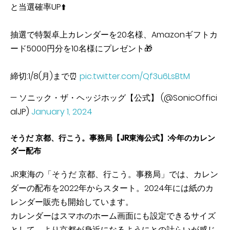
と当選確率UP⬆️
抽選で特製卓上カレンダーを20名様、Amazonギフトカ
ード5000円分を10名様にプレゼント🎁
締切:1/8(月)まで⏰
pic.twitter.com/Qf3u6LsBtM
— ソニック・ザ・ヘッジホッグ【公式】 (@SonicOffici
alJP)
January 1, 2024
そうだ 京都、行こう。事務局【JR東海公式】:今年のカレン
ダー配布
JR東海の「そうだ 京都、行こう。事務局」では、カレン
ダーの配布を2022年からスタート。2024年には紙のカ
レンダー販売も開始しています。
カレンダーはスマホのホーム画面にも設定できるサイズ
として、より京都が身近になるようにとの計らいが感じ