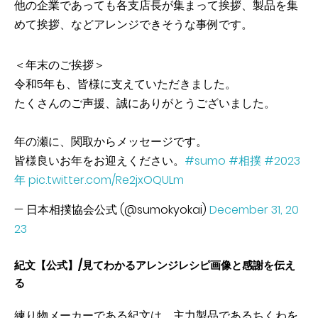
他の企業であっても各支店長が集まって挨拶、製品を集
めて挨拶、などアレンジできそうな事例です。
＜年末のご挨拶＞
令和5年も、皆様に支えていただきました。
たくさんのご声援、誠にありがとうございました。
年の瀬に、関取からメッセージです。
皆様良いお年をお迎えください。
#sumo
#相撲
#2023
年
pic.twitter.com/Re2jxOQULm
— 日本相撲協会公式 (@sumokyokai)
December 31, 20
23
紀文【公式】/見てわかるアレンジレシピ画像と感謝を伝え
る
練り物メーカーである紀文は、主力製品であるちくわを