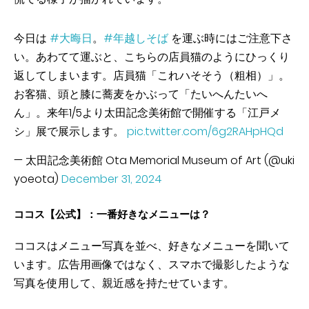
今日は
#大晦日
。
#年越しそば
を運ぶ時にはご注意下さ
い。あわてて運ぶと、こちらの店員猫のようにひっくり
返してしまいます。店員猫「これハそそう（粗相）」。
お客猫、頭と膝に蕎麦をかぶって「たいへんたいへ
ん」。来年1/5より太田記念美術館で開催する「江戸メ
シ」展で展示します。
pic.twitter.com/6g2RAHpHQd
— 太田記念美術館 Ota Memorial Museum of Art (@uki
yoeota)
December 31, 2024
ココス【公式】：一番好きなメニューは？
ココスはメニュー写真を並べ、好きなメニューを聞いて
います。広告用画像ではなく、スマホで撮影したような
写真を使用して、親近感を持たせています。