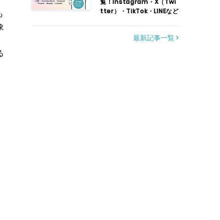
覧！Instagram・X（Twi
tter）・TikTok・LINEなど
も
象
最新記事一覧 >
る