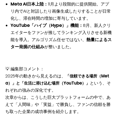
Meta AI日本上陸：
11月より段階的に提供開始。アプ
リ内でAIと対話したり画像生成したりすることが日常
化し、滞在時間の増加に寄与しています。
YouTube「ハイプ（Hype）」機能：
8月、新人クリ
エイターをファンが推してランキング入りさせる新機
能を導入。アルゴリズム任せではない、
熱量によるス
ター発掘の仕組み
が整いました。
💡 編集部コメント：
2025年の動きから見えるのは、
「信頼できる場所（Met
という、そ
a）」と「生活に溶け込む場所（YouTube）」
れぞれの強みの深化です。
次章からは、こうした巨大プラットフォームの中で、あ
えて「人間味」や「実益」で勝負し、ファンの信頼を勝
ち取った企業の成功事例を紹介します。