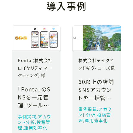
導入事例
Ponta（株式会社
株式会社テイクア
ロイヤリティ マー
ンドギヴ・ニーズ様
ケティング）様
60以上の店舗
「Ponta」のS
SNSアカウン
NSを一元管
トを一括管理！
理！ツール導
大幅な工数削
事例掲載,アカウ
入で週3時間
減で投稿頻度
ント分析,投稿管
事例掲載,アカウ
の工数削減に
理,運用効率化
もUP
ント分析,投稿管
理,運用効率化
成功