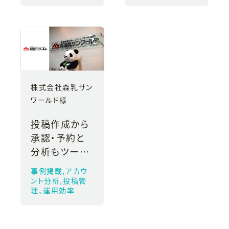
株式会社森乳サン
ワールド様
投稿作成から
承認・予約と
分析もツール
内で完結！工
事例掲載,アカウ
数を大幅削減
ント分析,投稿管
理、運用効率
しながらPDC
Aを回せる運
用に