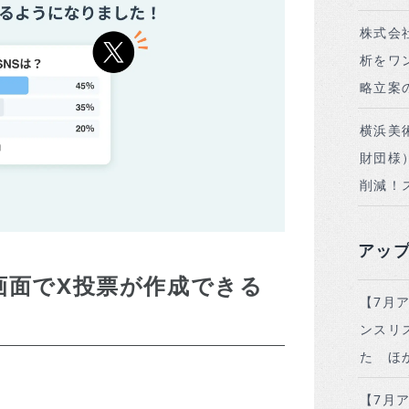
株式会
析をワ
略立案
横浜美
財団様
削減！
アッ
成画面でX投票が作成できる
【7月
ンスリ
た ほ
【7月