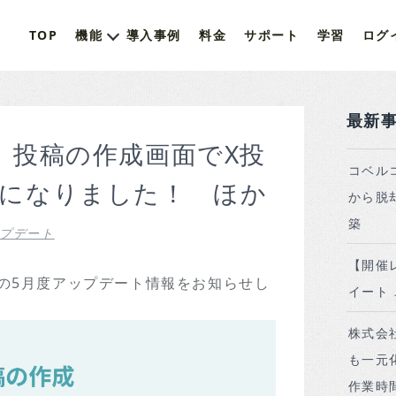
TOP
機能
導入事例
料金
サポート
学習
ログ
最新
】投稿の作成画面でX投
コベル
になりました！ ほか
から脱
築
プデート
【開催
の5月度アップデート情報をお知らせし
イート
株式会
も一元
作業時