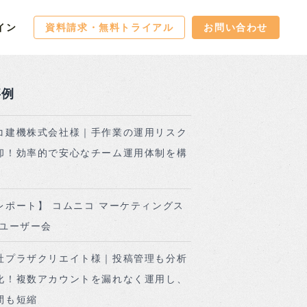
イン
資料請求・無料トライアル
お問い合わせ
事例
コ建機株式会社様｜手作業の運用リスク
却！効率的で安心なチーム運用体制を構
レポート】 コムニコ マーケティングス
 ユーザー会
社プラザクリエイト様｜投稿管理も分析
化！複数アカウントを漏れなく運用し、
間も短縮