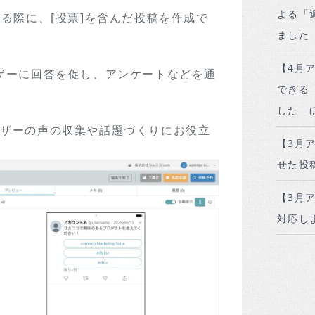
よる「
する際に、[投票]を含んだ投稿を作成で
ました
【4月
ーザーに回答を促し、アンケートなどを通
できる
。
した 
ーザーの声の収集や話題づくりにお役立
【3月
せた投
【3月ア
対応し