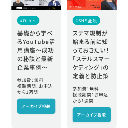
#Other
#SNS全般
基礎から学べ
ステマ規制が
るYouTube活
始まる前に知
用講座〜成功
っておきたい！
の秘訣と最新
「ステルスマー
企業事例〜
ケティング」の
定義と防止策
参加費：無料
視聴期間：お申込
参加費：無料
から1週間
視聴期間：お申込
から1週間
アーカイブ視聴
→
アーカイブ視聴
→