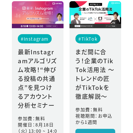
#Instagram
#TikTok
最新Instagr
まだ間に合
amアルゴリズ
う！企業のTik
ム攻略！“伸び
Tok活用法 〜
る投稿の共通
トレンドの匠
点”を見つけ
がTikTokを
るアカウント
徹底解説〜
分析セミナー
参加費：無料
視聴期間：お申込
参加費：無料
から1週間
開催日：8
月18日
（火）13:00 ~ 14:0