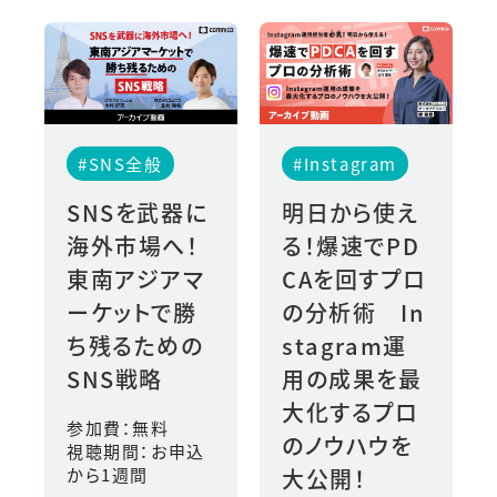
#SNS全般
#Instagram
SNSを武器に
明日から使え
海外市場へ！
る！爆速でPD
東南アジアマ
CAを回すプロ
ーケットで勝
の分析術 In
ち残るための
stagram運
SNS戦略
用の成果を最
大化するプロ
参加費：無料
のノウハウを
視聴期間：お申込
から1週間
大公開！