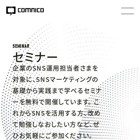
SEMINAR
セミナー
企業のSNS運用担当者さまを
対象に、
SNSマーケティングの
基礎から実践まで学べるセミナ
ーを
無料で開催しています。
こ
れからSNSを活用する方、
改め
て勉強しなおしたい方など、
ぜ
ひお気軽にご参加ください。