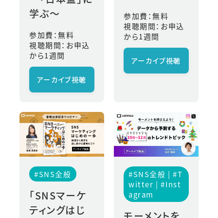
学ぶ〜
参加費：無料
視聴期間：お申込
参加費：無料
から1週間
視聴期間：お申込
から1週間
アーカイブ視聴
→
アーカイブ視聴
→
#SNS全般
#SNS全般 | #T
Witter | #Inst
「SNSマーケ
Agram
ティングはじ
モーメントを