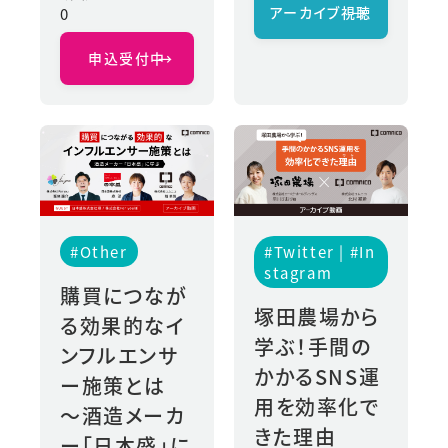
アーカイブ視聴
→
0
申込受付中
→
#Other
#Twitter | #In
Stagram
購買につなが
塚田農場から
る効果的なイ
学ぶ！手間の
ンフルエンサ
かかるSNS運
ー施策とは
用を効率化で
〜酒造メーカ
きた理由
ー「日本盛」に