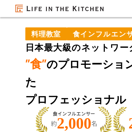
料理教室
食インフルエン
日本最大級のネットワー
”食”
のプロモーショ
た
プロフェッショナル
食インフルエンサー
2,000
約
名