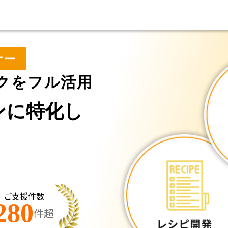
サー
クをフル活用
ンに特化し
ご支援件数
280
件超