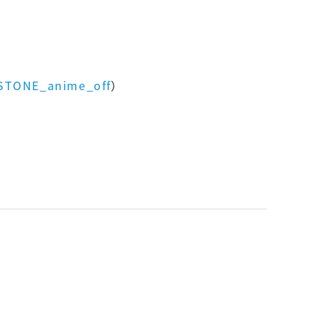
m/STONE_anime_off
）
。